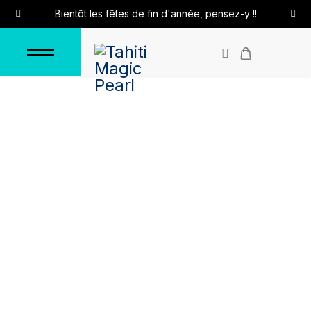
Bientôt les fêtes de fin d'année, pensez-y !!
Pendentif "Pétales de
fleur"
Accueil
Pendentifs
Pendentifs en argent
Pendentif "Pétales de fleur"