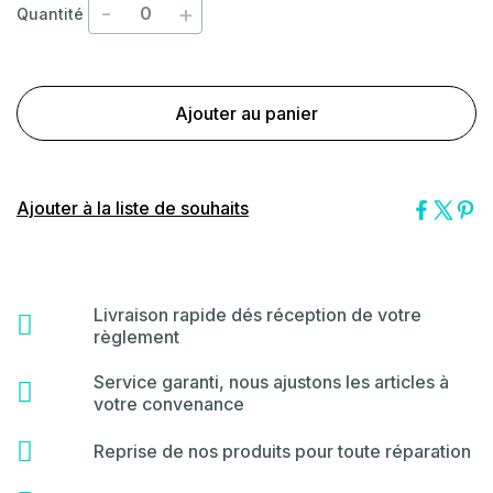
-
+
Quantité
Ajouter au panier
Ajouter à la liste de souhaits
Livraison rapide dés réception de votre
fas
règlement
fa-
shipping-
Service garanti, nous ajustons les articles à
far
fast
votre convenance
fa-
star
fas
Reprise de nos produits pour toute réparation
fa-