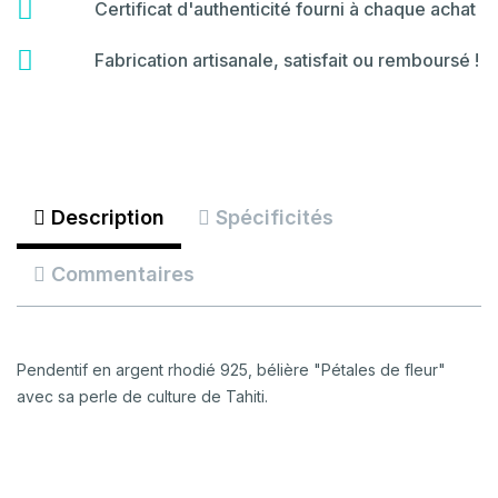
hammer
fas
Certificat d'authenticité fourni à chaque achat
fa-
certificate
fas
Fabrication artisanale, satisfait ou remboursé !
fa-
backspace
Description
Spécificités
Commentaires
Pendentif en argent rhodié 925, bélière "Pétales de fleur"
avec sa perle de culture de Tahiti.