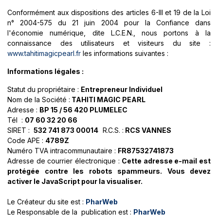
Conformément aux dispositions des articles 6-III et 19 de la Loi
n° 2004-575 du 21 juin 2004 pour la Confiance dans
l'économie numérique, dite L.C.E.N., nous portons à la
connaissance des utilisateurs et visiteurs du site :
www.tahitimagicpearl.fr
les informations suivantes :
Informations légales :
Statut du propriétaire :
Entrepreneur Individuel
Nom de la Société :
TAHITI MAGIC PEARL
Adresse :
BP 15 / 56 420 PLUMELEC
Tél :
07 60 32 20 66
SIRET :
532 741 873 00014
R.C.S. :
RCS VANNES
Code APE :
4789Z
Numéro TVA intracommunautaire :
FR87532741873
Adresse de courrier électronique :
Cette adresse e-mail est
protégée contre les robots spammeurs. Vous devez
activer le JavaScript pour la visualiser.
Le Créateur du site est :
PharWeb
Le Responsable de la publication est :
PharWeb