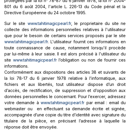
protégées par la loi n° 78-87 du 6 janvier 1978, la loi n° 2004-
801 du 6 août 2004, l'article L. 226-13 du Code pénal et la
Directive Européenne du 24 octobre 1995.
Sur le site
www.tahitimagicpearl.fr
, le proprietaire du site ne
collecte des informations personnelles relatives à l'utilisateur
que pour le besoin de certains services proposés par le site
www.tahitimagicpearl.fr
. L'utilisateur fournit ces informations en
toute connaissance de cause, notamment lorsqu'il procède
par lui-même à leur saisie. Il est alors précisé à l'utilisateur du
site
www.tahitimagicpearl.fr
l’obligation ou non de fournir ces
informations.
Conformément aux dispositions des articles 38 et suivants de
la loi 78-17 du 6 janvier 1978 relative à l’informatique, aux
fichiers et aux libertés, tout utilisateur dispose d’un droit
d’accès, de rectification, de suppression et d’opposition aux
données personnelles le concernant. Pour l’exercer, adressez
votre demande à
www.tahitimagicpearl.fr
par email : email du
webmaster ou en effectuant sa demande écrite et signée,
accompagnée d’une copie du titre d’identité avec signature du
titulaire de la pièce, en précisant l’adresse à laquelle la
réponse doit être envoyée.