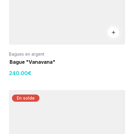
Bagues en argent
Bague "Vanavana"
240
.00
€
Détails
En solde