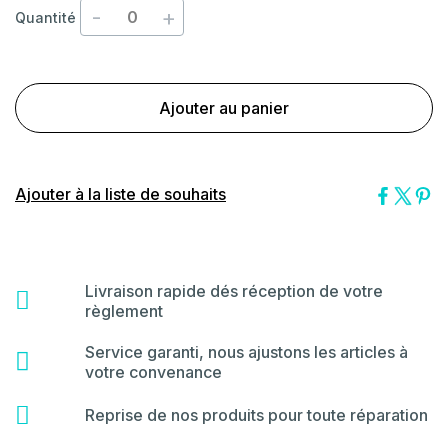
-
+
Quantité
Ajouter au panier
Ajouter à la liste de souhaits
Livraison rapide dés réception de votre
fas
règlement
fa-
shipping-
Service garanti, nous ajustons les articles à
far
fast
votre convenance
fa-
star
fas
Reprise de nos produits pour toute réparation
fa-