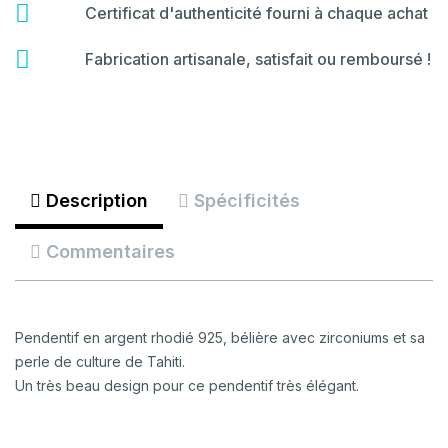
hammer
fas
Certificat d'authenticité fourni à chaque achat
fa-
certificate
fas
Fabrication artisanale, satisfait ou remboursé !
fa-
backspace
Description
Spécificités
Commentaires
Pendentif en argent rhodié 925, bélière avec zirconiums et sa
perle de culture de Tahiti.
Un très beau design pour ce pendentif très élégant.