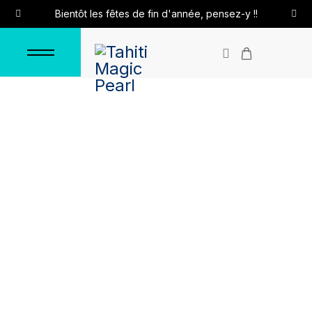
Bientôt les fêtes de fin d'année, pensez-y !!
Pendentif bélière
"Zirconiums"
Accueil
Pendentifs
Pendentifs en argent
Pendentif bélière "Zirconiums"