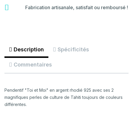
certificate
fas
Fabrication artisanale, satisfait ou remboursé !
fa-
backspace
Description
Spécificités
Commentaires
Pendentif "Toi et Moi" en argent rhodié 925 avec ses 2
magnifiques perles de culture de Tahiti toujours de couleurs
différentes.