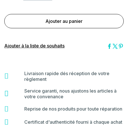
Ajouter au panier
Ajouter à la liste de souhaits
Livraison rapide dés réception de votre
fas
règlement
fa-
shipping-
Service garanti, nous ajustons les articles à
far
fast
votre convenance
fa-
star
fas
Reprise de nos produits pour toute réparation
fa-
hammer
fas
Certificat d'authenticité fourni à chaque achat
fa-