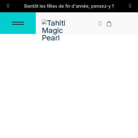
Bientôt les fêtes de fin d'année, pensez-y !!
Pendentif "Toi et Moi"
Accueil
Pendentifs
Pendentifs en argent
Pendentif "Toi et Moi"