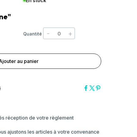
En stock
ne"
-
+
Quantité
Ajouter au panier
s
dés réception de votre règlement
ous ajustons les articles à votre convenance