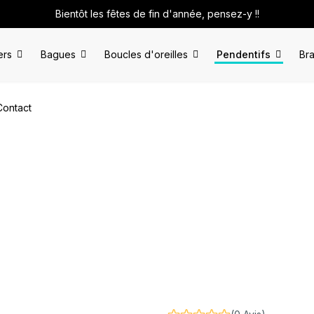
Bientôt les fêtes de fin d'année, pensez-y !!
ers
Bagues
Boucles d'oreilles
Pendentifs
Bra
Contact
ne"
n argent
Pendentif "Motu one"