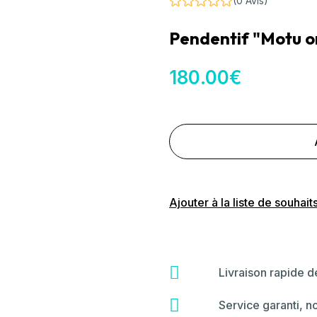
(0 Avis)
Pendentif "Motu o
180
.00
€
Ajouter à la liste de souhait
fas
Livraison rapide 
fa-
shipping-
far
Service garanti, n
fast