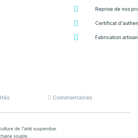
fa-
star
fas
Reprise de nos pro
fa-
hammer
fas
Certificat d'authen
fa-
certificate
fas
Fabrication artisan
fa-
backspace
ités
Commentaires
culture de Tahiti suspendue.
chaine souple.