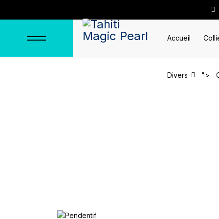
Accueil
Colli
Divers
">
Pendentif "Motu o
Accueil
Pendentifs
Pendentifs e