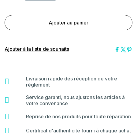
Ajouter au panier
Ajouter à la liste de souhaits
Livraison rapide dés réception de votre
fas
règlement
fa-
shipping-
Service garanti, nous ajustons les articles à
far
fast
votre convenance
fa-
star
fas
Reprise de nos produits pour toute réparation
fa-
hammer
fas
Certificat d'authenticité fourni à chaque achat
fa-