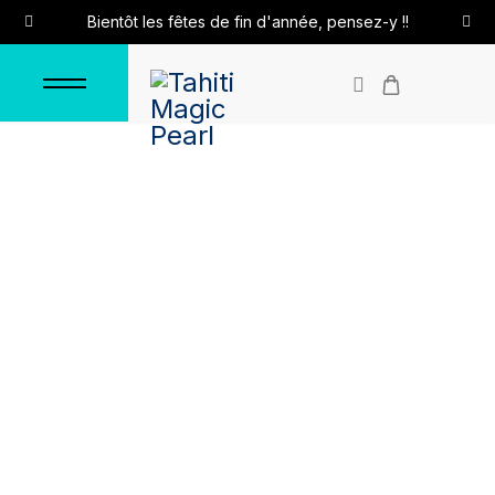
Bientôt les fêtes de fin d'année, pensez-y !!
Pendentif "lune"
Accueil
Pendentifs
Pendentifs en argent
Pendentif "lune"