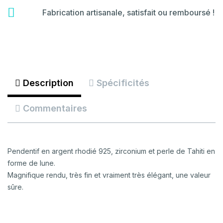
certificate
fas
Fabrication artisanale, satisfait ou remboursé !
fa-
backspace
Description
Spécificités
Commentaires
Pendentif en argent rhodié 925, zirconium et perle de Tahiti en
forme de lune.
Magnifique rendu, très fin et vraiment très élégant, une valeur
sûre.