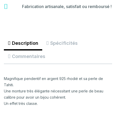
certificate
fas
Fabrication artisanale, satisfait ou remboursé !
fa-
backspace
Description
Spécificités
Commentaires
Magnifique pendentif en argent 925 rhodié et sa perle de
Tahiti.
Une monture très élégante nécessitant une perle de beau
calibre pour avoir un bijou cohérent.
Un effet très classe.