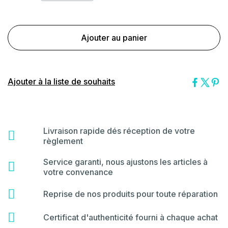
Ajouter au panier
Ajouter à la liste de souhaits
Livraison rapide dés réception de votre
fas
règlement
fa-
shipping-
Service garanti, nous ajustons les articles à
far
fast
votre convenance
fa-
star
fas
Reprise de nos produits pour toute réparation
fa-
hammer
fas
Certificat d'authenticité fourni à chaque achat
fa-