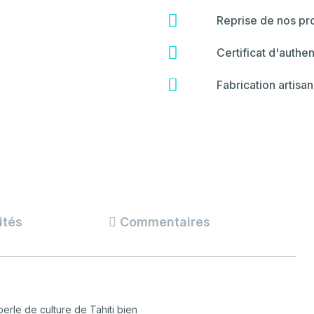
fa-
star
fas
Reprise de nos pro
fa-
hammer
fas
Certificat d'authen
fa-
certificate
fas
Fabrication artisan
fa-
backspace
ités
Commentaires
erle de culture de Tahiti bien