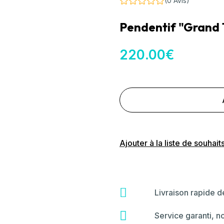
(0 Avis)
Pendentif "Grand 
220
.00
€
Ajouter à la liste de souhait
fas
Livraison rapide 
fa-
shipping-
far
Service garanti, n
fast