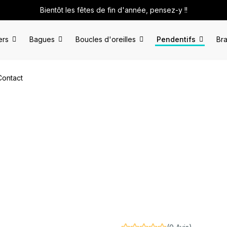
Bientôt les fêtes de fin d'année, pensez-y !!
ers
Bagues
Boucles d'oreilles
Pendentifs
Bra
Contact
iki"
n argent
Pendentif "Grand Tiki"