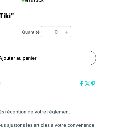
En stock
Tiki"
-
+
Quantité
Ajouter au panier
s
dés réception de votre règlement
ous ajustons les articles à votre convenance