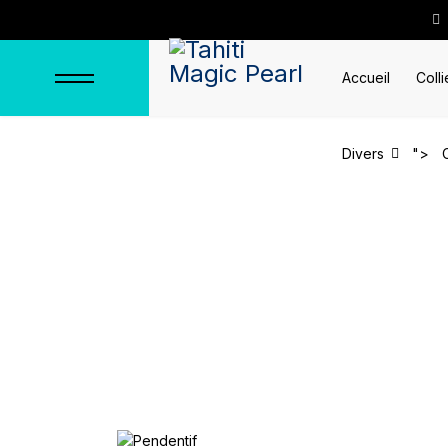
Accueil
Colli
Divers
">
Pendentif "Grand T
Accueil
Pendentifs
Pendentifs e