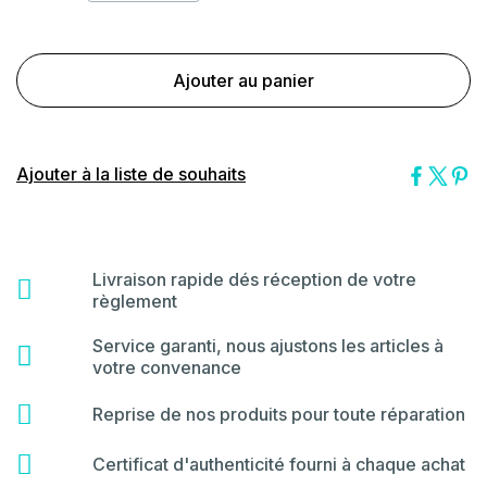
Ajouter au panier
Ajouter à la liste de souhaits
Livraison rapide dés réception de votre
fas
règlement
fa-
shipping-
Service garanti, nous ajustons les articles à
far
fast
votre convenance
fa-
star
fas
Reprise de nos produits pour toute réparation
fa-
hammer
fas
Certificat d'authenticité fourni à chaque achat
fa-