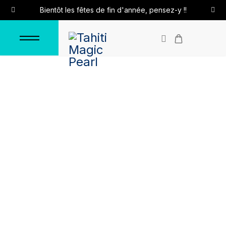
Bientôt les fêtes de fin d'année, pensez-y !!
Pendentif "Aratika"
Accueil
Pendentifs
Pendentifs en argent
Pendentif "Aratika"