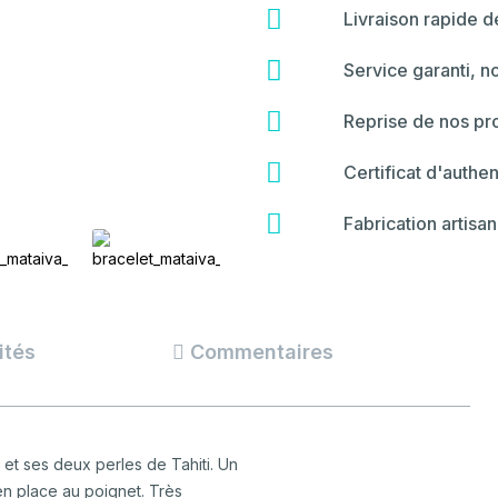
fas
Livraison rapide 
fa-
shipping-
far
Service garanti, n
fast
fa-
star
fas
Reprise de nos pro
fa-
hammer
fas
Certificat d'authen
fa-
certificate
fas
Fabrication artisan
fa-
backspace
ités
Commentaires
 et ses deux perles de Tahiti. Un
 en place au poignet. Très