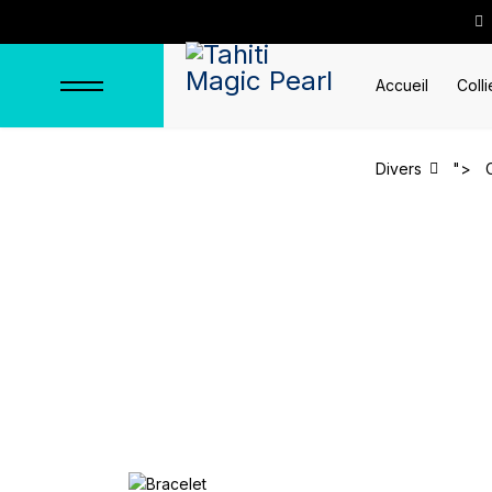
Accueil
Colli
Divers
">
Bracelet "Mataiva"
Accueil
Bracelets
Bracelets en 