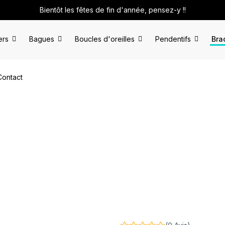
Bientôt les fêtes de fin d'année, pensez-y !!
ers
Bagues
Boucles d'oreilles
Pendentifs
Bra
Contact
acier inoxydable
Bracelet "Mataiva"