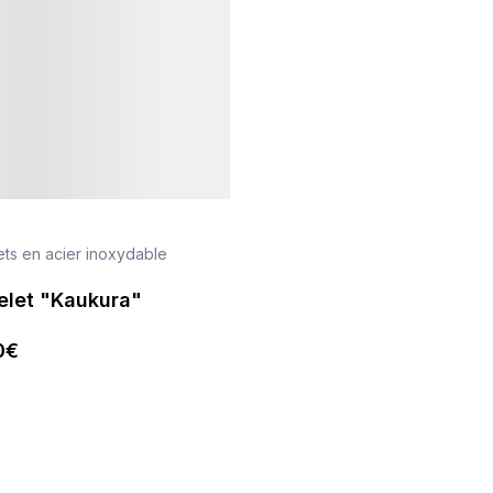
ets en acier inoxydable
elet "Kaukura"
0
€