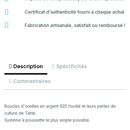
fa-
hammer
fas
Certificat d'authenticité fourni à chaque achat
fa-
certificate
fas
Fabrication artisanale, satisfait ou remboursé !
fa-
backspace
Description
Spécificités
Commentaires
Boucles d'oreilles en argent 925 rhodié et leurs perles de
culture de Tahiti.
Système à poussette le plus simple possible.