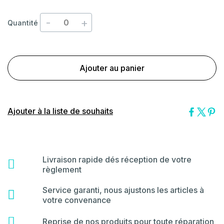
-
+
Quantité
Ajouter au panier
Ajouter à la liste de souhaits
Livraison rapide dés réception de votre
fas
règlement
fa-
shipping-
Service garanti, nous ajustons les articles à
far
fast
votre convenance
fa-
star
fas
Reprise de nos produits pour toute réparation