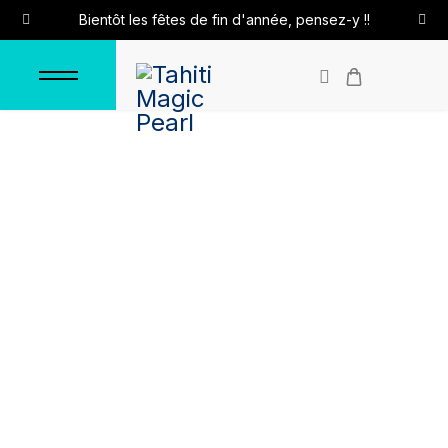
Bientôt les fêtes de fin d'année, pensez-y !!
Boucles d'oreilles
"Tahaa"
Accueil
Boucles d'oreilles
Boucles d'oreilles en argent
Boucles d'oreilles "Tahaa"