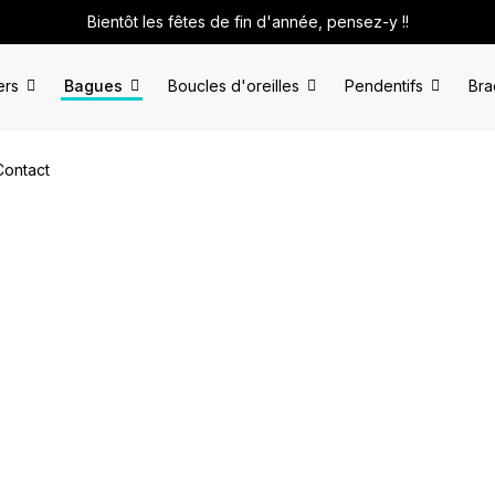
Bientôt les fêtes de fin d'année, pensez-y !!
ers
Bagues
Boucles d'oreilles
Pendentifs
Bra
Contact