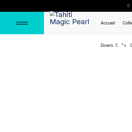
Accueil
Colli
Divers
">
Bagues
Accueil
Bagues