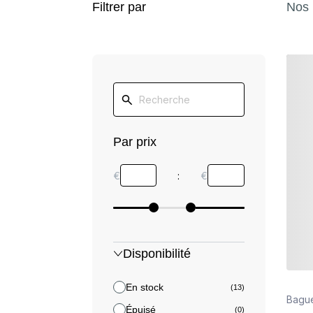
Filtrer par
Nos 
Détail
Par prix
€
:
€
Disponibilité
En stock
(13)
Bague
Épuisé
(0)