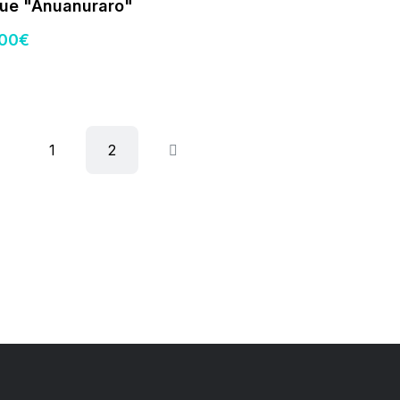
ue "Anuanuraro"
.00
€
1
2