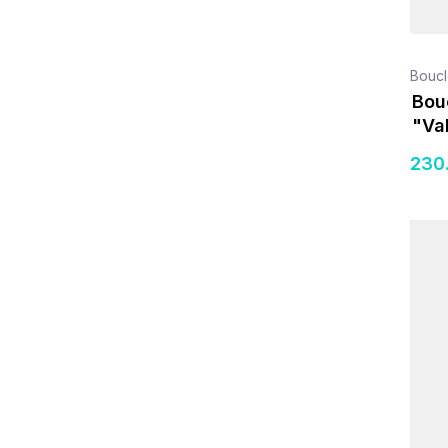
Boucl
Bouc
"Va
230
Détail