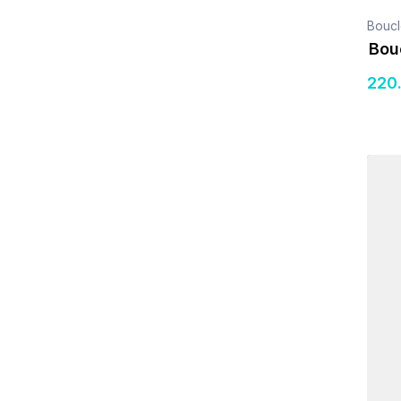
Boucl
Bou
220
Détail