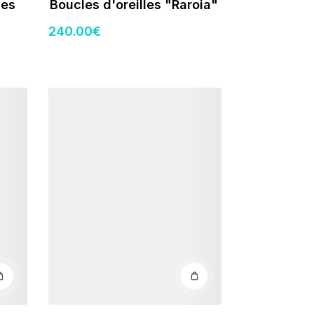
les
Boucles d'oreilles "Raroia"
240
.00
€
Détails