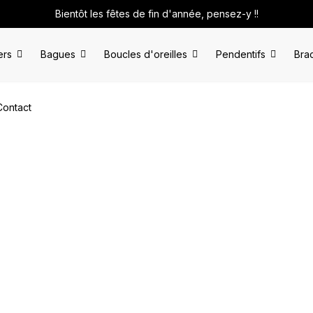
Bientôt les fêtes de fin d'année, pensez-y !!
ers
Bagues
Boucles d'oreilles
Pendentifs
Bra
Contact