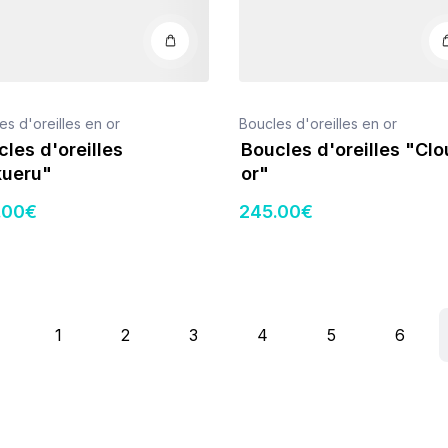
es d'oreilles en or
Boucles d'oreilles en or
les d'oreilles
Boucles d'oreilles "Clo
kueru"
or"
.00
€
245
.00
€
1
2
3
4
5
6