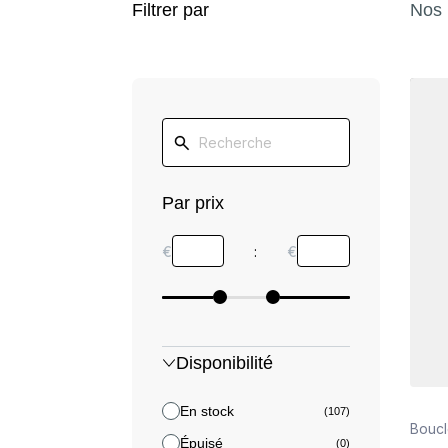
Filtrer par
Nos 
Détail
Par prix
€
:
€
Disponibilité
En stock
(107)
Boucl
Épuisé
(0)