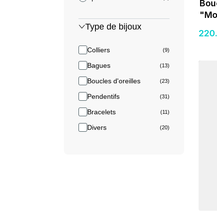
Bouc
"Mo
Type de bijoux
220
Colliers
(9)
Détail
Bagues
(13)
Boucles d'oreilles
(23)
Pendentifs
(31)
Bracelets
(11)
Divers
(20)