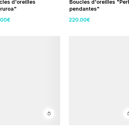
les d'oreilles
Boucles d'oreilles "Per
ruroa"
pendantes"
.00
€
220
.00
€
s
Détails