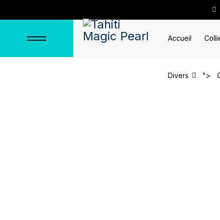
Accueil
Colli
Divers
">
Panier
Accueil
Panier