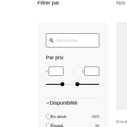
Filtrer par
Nos 
Détail
Par prix
€
:
€
Disponibilité
En stock
(107)
Brace
Épuisé
(0)