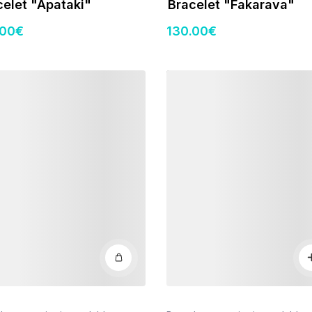
celet "Apataki"
Bracelet "Fakarava"
.00
€
130
.00
€
s
Détails