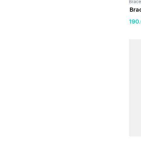
Brace
Bra
190
Détail