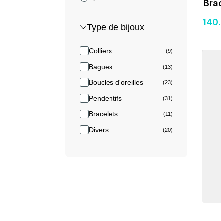
Bra
140
Type de bijoux
Colliers
(9)
Détail
Bagues
(13)
Boucles d'oreilles
(23)
Pendentifs
(31)
Bracelets
(11)
Divers
(20)