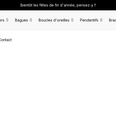
Bientôt les fêtes de fin d'année, pensez-y !!
ers
Bagues
Boucles d'oreilles
Pendentifs
Bra
Contact