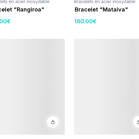
lets en acier inoxydable
Bracelets en acier inoxydable
celet "Rangiroa"
Bracelet "Mataiva"
.00
€
180
.00
€
s
Détails