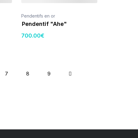
Pendentifs en or
Pendentif "Ahe"
700
.00
€
7
8
9