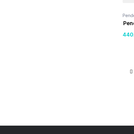
Pende
Pen
440