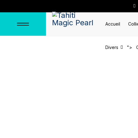
Accueil
Colli
Divers
">
Panier
Accueil
Panier