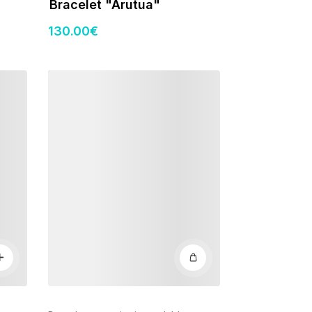
Bracelet "Arutua"
130
.00
€
Détails